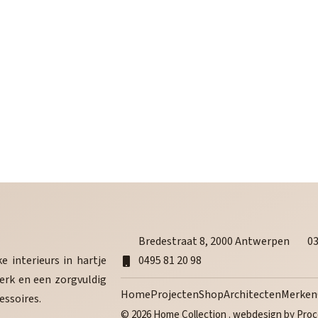
Bredestraat 8, 2000 Antwerpen
03
 interieurs in hartje
0495 81 20 98
rk en een zorgvuldig
Home
Projecten
Shop
Architecten
Merken
ssoires.
© 2026 Home Collection . webdesign by
Proc